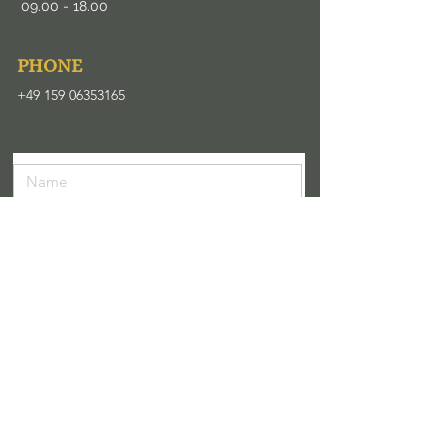
09.00
- 18.00
​PHONE
+49 159 06353165
Senden