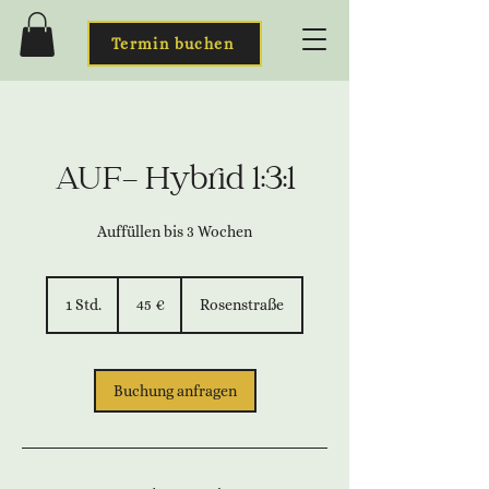
Termin buchen
AUF- Hybrid 1:3:1
Auffüllen bis 3 Wochen
45
Euro
1 Std.
1
45 €
Rosenstraße
S
t
d
Buchung anfragen