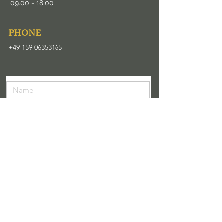
09.00
- 18.00
​PHONE
+49 159 06353165
Senden